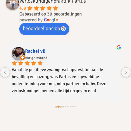
Verloskundigenpraktijk Partus
4.8
Gebaseerd op 39 beoordelingen
powered by
G
o
o
g
l
e
beoordeel ons op
Rachel vB
vorige maand
Vanaf de positieve zwangerschapstest tot aan de 
bevalling en nazorg, was Partus een geweldige 
ondersteuning voor mij, mijn partner en baby. Deze 
verloskundigen nemen alle tijd en geven echt 
persoonlijke aandacht. Ik voelde me gezien, gehoord en 
serieus genomen. Ontzettend veel dank aan de vier 
deskundige verloskundigen 🙂 jullie zijn top!