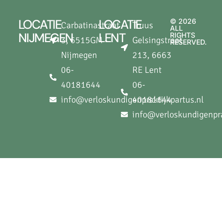
LOCATIE
LOCATIE
© 2026
Carbatinastraat
Truus
ALL
NIJMEGEN
LENT
RIGHTS
3, 6515GM -
Gelsingstraat
RESERVED.
Nijmegen
213, 6663
06-
RE Lent
40181644
06-
info@verloskundigenpraktijkpartus.nl
40181644
info@verloskundigenpra