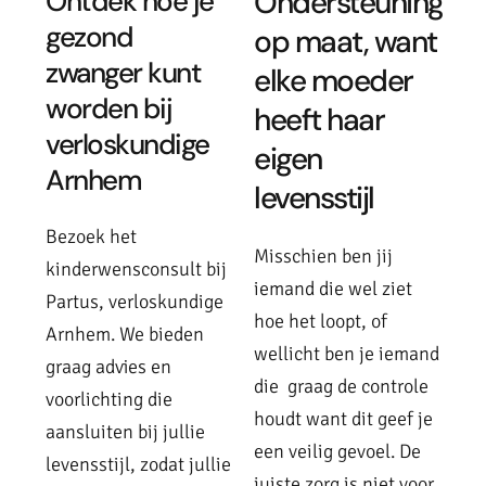
Ontdek hoe je
Ondersteuning
gezond
op maat, want
zwanger kunt
elke moeder
worden bij
heeft haar
verloskundige
eigen
Arnhem
levensstijl
Bezoek het
Misschien ben jij
kinderwensconsult bij
iemand die wel ziet
Partus, verloskundige
hoe het loopt, of
Arnhem. We bieden
wellicht ben je iemand
graag advies en
die graag de controle
voorlichting die
houdt want dit geef je
aansluiten bij jullie
een veilig gevoel. De
levensstijl, zodat jullie
juiste zorg is niet voor