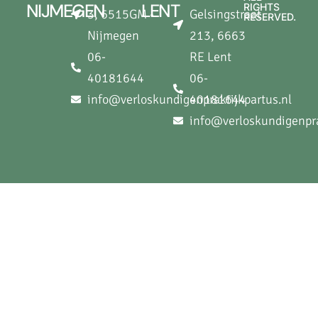
NIJMEGEN
LENT
RIGHTS
3, 6515GM -
Gelsingstraat
RESERVED.
Nijmegen
213, 6663
06-
RE Lent
40181644
06-
info@verloskundigenpraktijkpartus.nl
40181644
info@verloskundigenpra