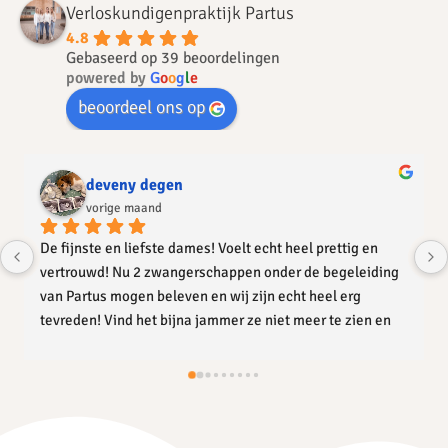
Verloskundigenpraktijk Partus
4.8
Gebaseerd op 39 beoordelingen
powered by
G
o
o
g
l
e
beoordeel ons op
deveny degen
vorige maand
De fijnste en liefste dames! Voelt echt heel prettig en 
vertrouwd! Nu 2 zwangerschappen onder de begeleiding 
van Partus mogen beleven en wij zijn echt heel erg 
tevreden! Vind het bijna jammer ze niet meer te zien en 
spreken nu onze tweede dochter er is. Ze staan altijd voor 
je klaar je mag voor alles bellen en denken in elke 
situatie met je mee, Partus raden wij bij iedereen aan! 
Dankjullie wel !!!