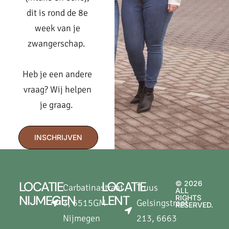
dit is rond de 8e
week van je
zwangerschap.
Heb je een andere
vraag? Wij helpen
je graag.
INSCHRIJVEN
LOCATIE
LOCATIE
© 2026
Carbatinastraat
Truus
ALL
NIJMEGEN
LENT
RIGHTS
3, 6515GM -
Gelsingstraat
RESERVED.
Nijmegen
213, 6663