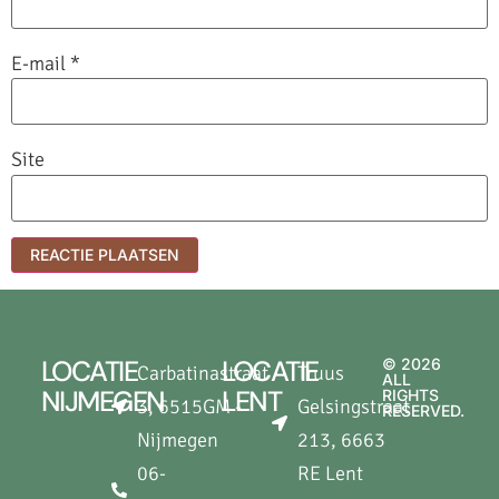
E-mail
*
Site
LOCATIE
LOCATIE
© 2026
Carbatinastraat
Truus
ALL
NIJMEGEN
LENT
RIGHTS
3, 6515GM -
Gelsingstraat
RESERVED.
Nijmegen
213, 6663
06-
RE Lent