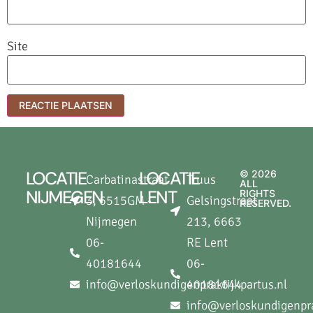
Site
LOCATIE
LOCATIE
© 2026
Carbatinastraat
Truus
ALL
NIJMEGEN
LENT
RIGHTS
3, 6515GM -
Gelsingstraat
RESERVED.
Nijmegen
213, 6663
06-
RE Lent
40181644
06-
info@verloskundigenpraktijkpartus.nl
40181644
info@verloskundigenpra