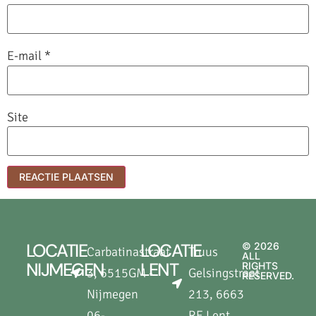
E-mail
*
Site
LOCATIE
LOCATIE
© 2026
Carbatinastraat
Truus
ALL
NIJMEGEN
LENT
RIGHTS
3, 6515GM -
Gelsingstraat
RESERVED.
Nijmegen
213, 6663
06-
RE Lent