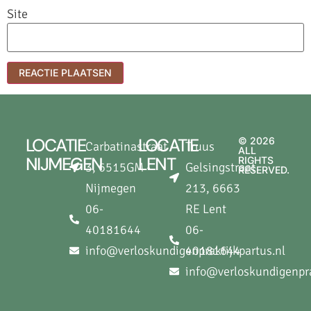
Site
LOCATIE
LOCATIE
© 2026
Carbatinastraat
Truus
ALL
NIJMEGEN
LENT
RIGHTS
3, 6515GM -
Gelsingstraat
RESERVED.
Nijmegen
213, 6663
06-
RE Lent
40181644
06-
info@verloskundigenpraktijkpartus.nl
40181644
info@verloskundigenpra